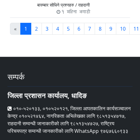
बारम्बार सोधिने प्रश्नहरु /
राहदानी
1 महिना अगाडी
«
1
2
3
4
5
6
7
8
9
10
11
सम्पर्क
जिल्ला प्रशासन कार्यालय, धादिङ
०१०-५२०१३३, ०१०५२०१२१, जिल्ला आपतकालिन कार्यसञ्चालन
केन्द्र ०१०५२१४६४, नागरिकता अभिलेखका लागि ९८५१३५४७१७,
राहदानी सम्वन्धी जानाकारीको लागि ९८५१३५४७२७, राष्ट्रिय
परिचयपत्र सम्वन्धी जानकारीको लागि WhatsApp ९७६७६६०९३३