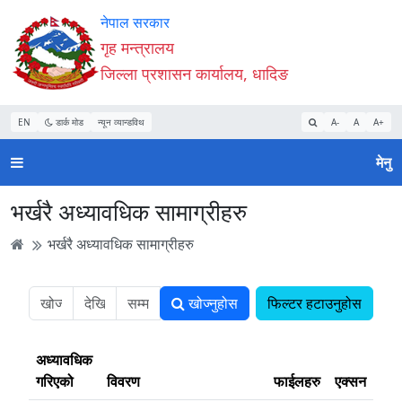
Accessibility
मुख्य
मुख्य
वेबसाइट
नेपाल सरकार
Mode
सामाग्री
नेभिगेसन
खोजमा
गृह मन्त्रालय
सुरु
पढ्नुहाेस्
पढ्नुहाेस्
जानुहोस्
जिल्ला प्रशासन कार्यालय, धादिङ
गर्नुहोस्
EN
डार्क मोड
न्यून व्यान्डविथ
A-
A
A+
मेनु
भर्खरै अध्यावधिक सामाग्रीहरु
भर्खरै अध्यावधिक सामाग्रीहरु
खोज्नुहोस
फिल्टर हटाउनुहोस
अध्यावधिक
गरिएको
विवरण
फाईलहरु
एक्सन