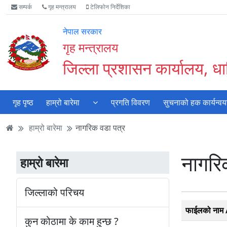
Accessibility
मुख्य
मुख्य
वेबसाइट
सम्पर्क
गृह मन्त्रालय
टेलिफोन निर्देशिका
Mode
सामाग्री
नेभिगेसन
खोजमा
सुरु
पढ्नुहाेस्
पढ्नुहाेस्
जानुहोस्
नेपाल सरकार
गर्नुहोस्
गृह मन्त्रालय
जिल्ला प्रशासन कार्यालय, ध
गृह पृष्ठ
हाम्रो बारेमा
प्रगति विवरण
सुचनाको हक कार्यन्व
हाम्रो बारेमा
नागरिक वडा पत्र
नागरि
हाम्रो बारेमा
जिल्लाको परिचय
फाईलको नाम /
कुन कोठामा के काम हुन्छ ?