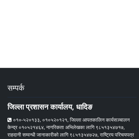
सम्पर्क
जिल्ला प्रशासन कार्यालय, धादिङ
०१०-५२०१३३, ०१०५२०१२१, जिल्ला आपतकालिन कार्यसञ्चालन
केन्द्र ०१०५२१४६४, नागरिकता अभिलेखका लागि ९८५१३५४७१७,
राहदानी सम्वन्धी जानाकारीको लागि ९८५१३५४७२७, राष्ट्रिय परिचयपत्र