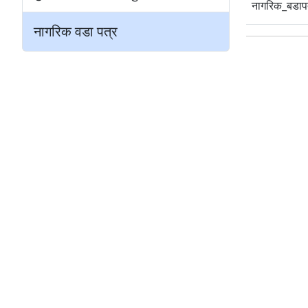
नागरिक_बडाप
नागरिक वडा पत्र