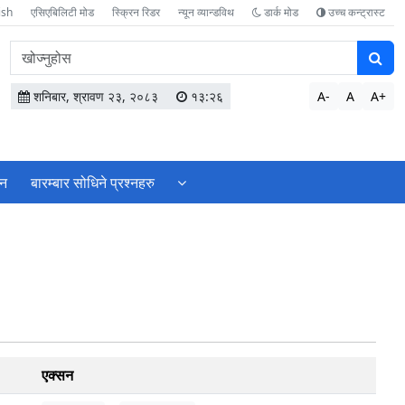
ish
एसिएबिलिटी मोड
स्क्रिन रिडर
न्यून व्यान्डविथ
डार्क मोड
उच्च कन्ट्रास्ट
वेबसाइटमा
सामग्री
खोज्नुहोस
शनिबार, श्रावण २३, २०८३
१३:२६
A-
A
A+
शन
बारम्बार सोधिने प्रश्नहरु
एक्सन