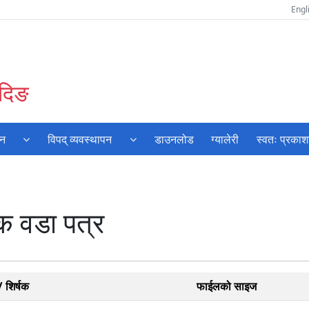
Engl
ादिङ
यन
विपद् व्यवस्थापन
डाउनलोड
ग्यालेरी
स्वतः प्रका
क वडा पत्र
 शिर्षक
फाईलको साइज