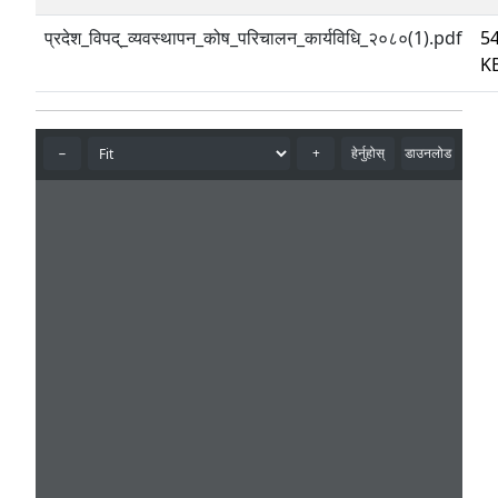
प्रदेश_विपद्_व्यवस्थापन_कोष_परिचालन_कार्यविधि_२०८०(1).pdf
5
K