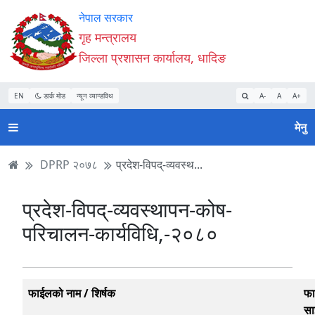
Accessibility
मुख्य
मुख्य
वेबसाइट
नेपाल सरकार
Mode
सामाग्री
नेभिगेसन
खोजमा
गृह मन्त्रालय
सुरु
पढ्नुहाेस्
पढ्नुहाेस्
जानुहोस्
जिल्ला प्रशासन कार्यालय, धादिङ
गर्नुहोस्
EN
डार्क मोड
न्यून व्यान्डविथ
A-
A
A+
मेनु
DPRP २०७८
प्रदेश-विपद्-व्यवस्थ...
प्रदेश-विपद्-व्यवस्थापन-कोष-
परिचालन-कार्यविधि,-२०८०
फाईलको नाम / शिर्षक
फ
स