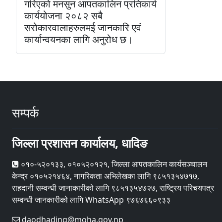
गरिएको मनसुन आपतकालिन प्रतिकार्य
कार्ययोजना २०८२ सबै
सरोकारवालाहरुलमई जानकारि एवं
कार्यान्वयनका लागि अनुरोध छ।
सम्पर्क
जिल्ला प्रशासन कार्यालय, धादिङ
०१०-५२०१३३, ०१०५२०१२१, जिल्ला आपतकालिन कार्यसञ्चालन
केन्द्र ०१०५२१४६४, नागरिकता अभिलेखका लागि ९८५१३५४७१७,
राहदानी सम्वन्धी जानाकारीको लागि ९८५१३५४७२७, राष्ट्रिय परिचयपत्र
सम्वन्धी जानकारीको लागि WhatsApp ९७६७६६०९३३
daodhading@moha.gov.np