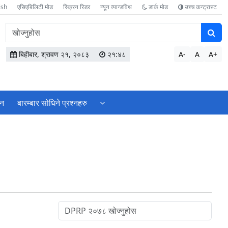
ish
एसिएबिलिटी मोड
स्क्रिन रिडर
न्यून व्यान्डविथ
डार्क मोड
उच्च कन्ट्रास्ट
वेबसाइटमा
सामग्री
खोज्नुहोस
बिहीबार, श्रावण २१, २०८३
२१:४८
A-
A
A+
शन
बारम्बार सोधिने प्रश्नहरु