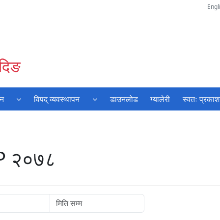
Engl
ादिङ
यन
विपद् व्यवस्थापन
डाउनलोड
ग्यालेरी
स्वतः प्रका
P २०७८