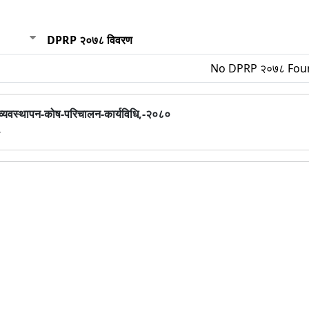
DPRP २०७८ विवरण
No DPRP २०७८ Fou
्-व्यवस्थापन-कोष-परिचालन-कार्यविधि,-२०८०
4