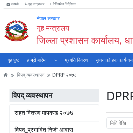
Accessibility
मुख्य
मुख्य
वेबसाइट
सम्पर्क
गृह मन्त्रालय
टेलिफोन निर्देशिका
Mode
सामाग्री
नेभिगेसन
खोजमा
सुरु
पढ्नुहाेस्
पढ्नुहाेस्
जानुहोस्
नेपाल सरकार
गर्नुहोस्
गृह मन्त्रालय
जिल्ला प्रशासन कार्यालय, ध
गृह पृष्ठ
हाम्रो बारेमा
प्रगति विवरण
सुचनाको हक कार्यन्व
विपद् व्यवस्थापन
DPRP २०७८
DPR
विपद् व्यवस्थापन
राहत वितरण मापदण्ड २०७७
विपद्_प्रभावित निजी आवास