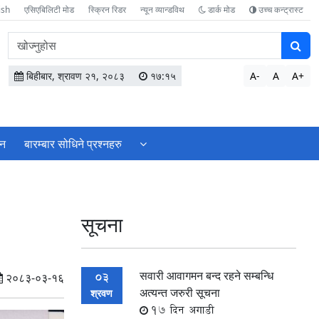
ish
एसिएबिलिटी मोड
स्क्रिन रिडर
न्यून व्यान्डविथ
डार्क मोड
उच्च कन्ट्रास्ट
वेबसाइटमा
सामग्री
खोज्नुहोस
बिहीबार, श्रावण २१, २०८३
१७:१५
A-
A
A+
शन
बारम्बार सोधिने प्रश्नहरु
सूचना
सवारी आवागमन बन्द रहने सम्बन्धि
03
२०८३-०३-१६
अत्यन्त जरुरी सूचना
श्रवण
17 दिन अगाडी