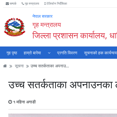
Accessibility
मुख्य
मुख्य
वेबसाइट
सम्पर्क
गृह मन्त्रालय
टेलिफोन निर्देशिका
Mode
सामाग्री
नेभिगेसन
खोजमा
सुरु
पढ्नुहाेस्
पढ्नुहाेस्
जानुहोस्
नेपाल सरकार
गर्नुहोस्
गृह मन्त्रालय
जिल्ला प्रशासन कार्यालय, ध
गृह पृष्ठ
हाम्रो बारेमा
प्रगति विवरण
सुचनाको हक कार्यन्व
सूचना
उच्च सतर्कताका अपनाउ...
उच्च सतर्कताका अपनाउनका ल
१ महिना अगाडी