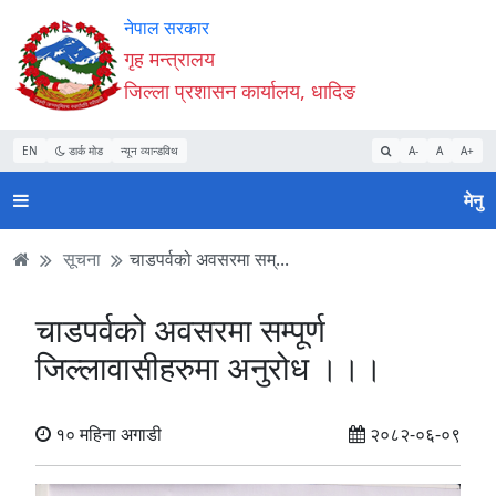
Accessibility
मुख्य
मुख्य
वेबसाइट
नेपाल सरकार
Mode
सामाग्री
नेभिगेसन
खोजमा
गृह मन्त्रालय
सुरु
पढ्नुहाेस्
पढ्नुहाेस्
जानुहोस्
जिल्ला प्रशासन कार्यालय, धादिङ
गर्नुहोस्
EN
डार्क मोड
न्यून व्यान्डविथ
A-
A
A+
मेनु
सूचना
चाडपर्वको अवसरमा सम्...
चाडपर्वको अवसरमा सम्पूर्ण
जिल्लावासीहरुमा अनुरोध ।।।
१० महिना अगाडी
२०८२-०६-०९