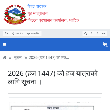
Accessibility
मुख्य
मुख्य
वेबसाइट
नेपाल सरकार
Mode
सामाग्री
नेभिगेसन
खोजमा
गृह मन्त्रालय
सुरु
पढ्नुहाेस्
पढ्नुहाेस्
जानुहोस्
जिल्ला प्रशासन कार्यालय, धादिङ
गर्नुहोस्
EN
डार्क मोड
न्यून व्यान्डविथ
A-
A
A+
मेनु
सूचना
2026 (हज 1447) को हज...
2026 (हज 1447) को हज यात्राको
लागि सूचना ।