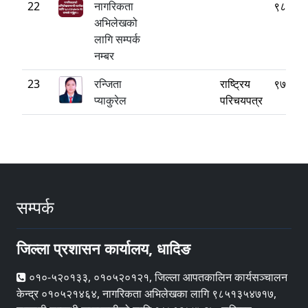
22
नागरिकता
९८५१३
अभिलेखको
लागि सम्पर्क
नम्बर
23
रन्जिता
राष्ट्रिय
९७६१७
प्याकुरेल
परिचयपत्र
सम्पर्क
जिल्ला प्रशासन कार्यालय, धादिङ
०१०-५२०१३३, ०१०५२०१२१, जिल्ला आपतकालिन कार्यसञ्चालन
केन्द्र ०१०५२१४६४, नागरिकता अभिलेखका लागि ९८५१३५४७१७,