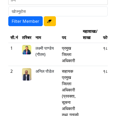
महाशाखा/
सी.नं
तस्बिर
नाम
पद
शाखा
फोन
1
लक्ष्मी पाण्डेय
प्रमुख
९८५१२
(गौतम)
जिल्ला
अधिकारी
2
अनिल पौडेल
सहायक
९८५११
प्रमुख
जिल्ला
अधिकारी
(प्रवक्ता,
सूचना
अधिकारी
तथा गुनासो