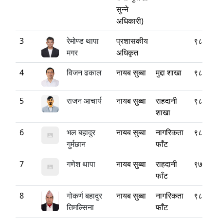
सुन्ने
अधिकारी)
3
रेमोण्ड थापा
प्रशासकीय
९८५१२
मगर
अधिकृत
4
विजन ढकाल
नायब सुब्बा
मुद्दा शाखा
९८४३६
5
राजन आचार्य
नायब सुब्बा
राहदानी
९८५११
शाखा
6
भल बहादुर
नायब सुब्बा
नागरिकता
९८६४२
गुर्मछान
फाँट
7
गणेश थापा
नायब सुब्बा
राहदानी
९७६५७
फाँट
8
गोकर्ण बहादुर
नायब सुब्बा
नागरिकता
९८४१०
तिमल्सिना
फाँट