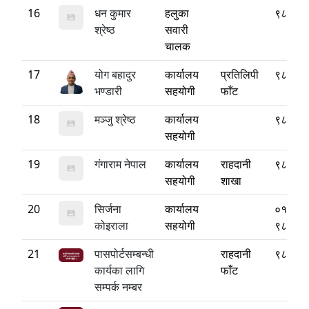
16
धन कुमार
हलुका
९८४३२
श्रेष्ठ
सवारी
चालक
17
योग बहादुर
कार्यालय
प्रतिलिपी
९८४१७
भण्डारी
सहयोगी
फाँट
18
मञ्जु श्रेष्ठ
कार्यालय
९८४१८
सहयोगी
19
गंगाराम नेपाल
कार्यालय
राहदानी
९८४९६
सहयोगी
शाखा
20
सिर्जना
कार्यालय
०१०-५
कोइराला
सहयोगी
९८६६२
21
पासपोर्टसम्बन्धी
राहदानी
९८५१३
कार्यका लागि
फाँट
सम्पर्क नम्बर