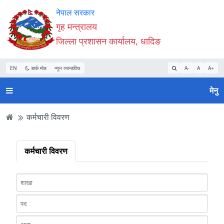
Accessibility
मुख्य
मुख्य
वेबसाइट
नेपाल सरकार
Mode
सामाग्री
नेभिगेसन
खोजमा
गृह मन्त्रालय
सुरु
पढ्नुहाेस्
पढ्नुहाेस्
जानुहोस्
जिल्ला प्रशासन कार्यालय, धादिङ
गर्नुहोस्
EN
डार्क मोड
न्यून व्यान्डविथ
A-
A
A+
मेनु
कर्मचारी विवरण
कर्मचारी विवरण