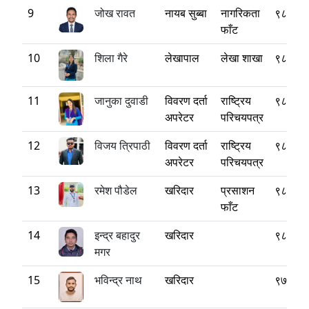
9
जोख रावत
नायब सुब्बा
नागरिकता
९८४३४
फाँट
10
शिला गैरे
लेखापाल
लेखा शाखा
९८५१४
11
जानुका दुवाडी
विवरण दर्ता
राष्ट्रिय
९८४५३
अपरेटर
परिचयपत्र
12
विजय त्रिपाठी
विवरण दर्ता
राष्ट्रिय
९८६०३
अपरेटर
परिचयपत्र
13
रमेश पौडेल
खरिदार
प्रसाशन
९८६७४
फाँट
14
इन्द्र बहादुर
खरिदार
९८४३७
मगर
15
भविन्द्र नाथ
खरिदार
९७६१६