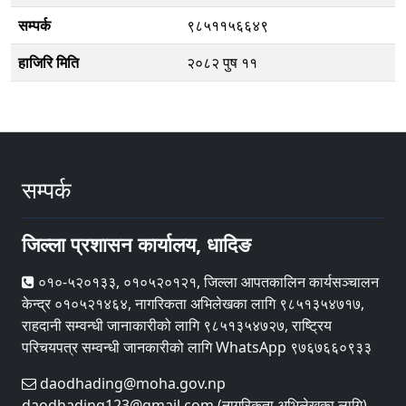
सम्पर्क
९८५११५६६४९
हाजिरि मिति
२०८२ पुष ११
सम्पर्क
जिल्ला प्रशासन कार्यालय, धादिङ
०१०-५२०१३३, ०१०५२०१२१, जिल्ला आपतकालिन कार्यसञ्चालन
केन्द्र ०१०५२१४६४, नागरिकता अभिलेखका लागि ९८५१३५४७१७,
राहदानी सम्वन्धी जानाकारीको लागि ९८५१३५४७२७, राष्ट्रिय
परिचयपत्र सम्वन्धी जानकारीको लागि WhatsApp ९७६७६६०९३३
daodhading@moha.gov.np
daodhading123@gmail.com (नागरिकता अभिलेखका लागि)