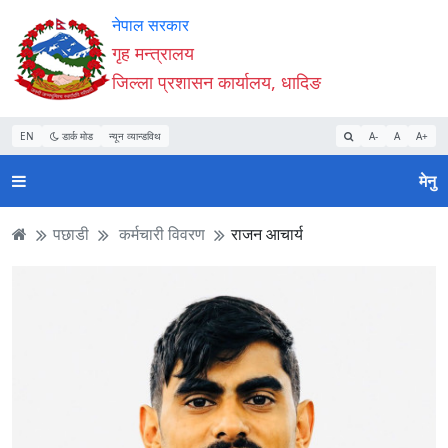
Accessibility
मुख्य
मुख्य
वेबसाइट
नेपाल सरकार
Mode
सामाग्री
नेभिगेसन
खोजमा
गृह मन्त्रालय
सुरु
पढ्नुहाेस्
पढ्नुहाेस्
जानुहोस्
जिल्ला प्रशासन कार्यालय, धादिङ
गर्नुहोस्
EN
डार्क मोड
न्यून व्यान्डविथ
A-
A
A+
मेनु
पछाडी
कर्मचारी विवरण
राजन आचार्य