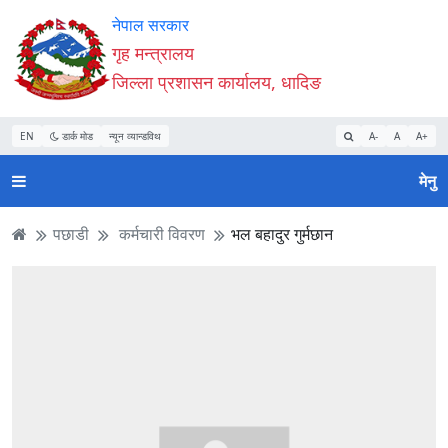
Accessibility
मुख्य
मुख्य
वेबसाइट
नेपाल सरकार
Mode
सामाग्री
नेभिगेसन
खोजमा
गृह मन्त्रालय
सुरु
पढ्नुहाेस्
पढ्नुहाेस्
जानुहोस्
जिल्ला प्रशासन कार्यालय, धादिङ
गर्नुहोस्
EN
डार्क मोड
न्यून व्यान्डविथ
A-
A
A+
मेनु
पछाडी
कर्मचारी विवरण
भल बहादुर गुर्मछान