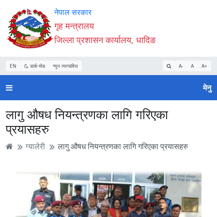
Accessibility
मुख्य
मुख्य
वेबसाइट
नेपाल सरकार
Mode
सामाग्री
नेभिगेसन
खोजमा
गृह मन्त्रालय
सुरु
पढ्नुहाेस्
पढ्नुहाेस्
जानुहोस्
जिल्ला प्रशासन कार्यालय, धादिङ
गर्नुहोस्
EN
डार्क मोड
न्यून व्यान्डविथ
A-
A
A+
मेनु
लागु औषध नियन्त्रणका लागि गरिएका
प्रयासहरु
ग्यालेरी
लागु औषध नियन्त्रणका लागि गरिएका प्रयासहरु